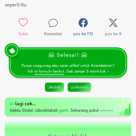
seperti itu.
Suka
Komentar
pos ke FB
pos ke X
🤗 Selesai! 🤗
Punya uneg-uneg atau saran artikel untuk Anandastoon?
Yuk
isi formulir berikut
. Gak sampe 5 menit kok ~
akidah
psikologi
lagi cek...
>>
Waktu Shalat
Jabodetabek
ganti
.
Sekarang pukul
--:--:--