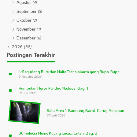
Agustus
(4)
September
(5)
Oktober
(2)
November
(4)
Desember
(11)
2026
(38)
Postingan Terakhir
✨
Segudang Rute dan Halte Transjakarta yang Rupa-Rupa
5 Agustus 2026
Kumpulan Horor Pendek Medsos, Bag. 1
31 Juli 2026
Satu Area 1: Bandung Barat, Curug Aseupan
27 Juli 2026
30 Koleksi Meme Kucing Lucu… Entah, Bag. 2