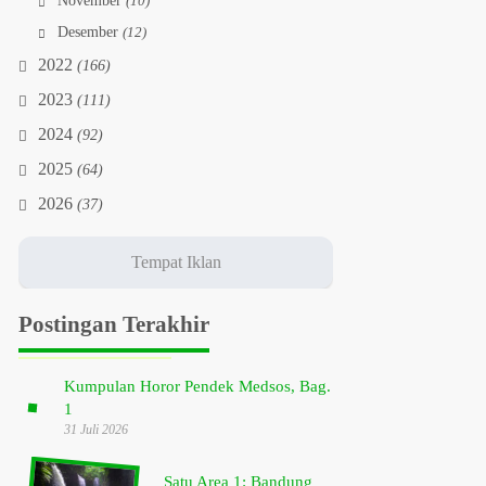
November
(10)
Desember
(12)
2022
(166)
2023
(111)
2024
(92)
2025
(64)
2026
(37)
Postingan Terakhir
Kumpulan Horor Pendek Medsos, Bag.
1
31 Juli 2026
Satu Area 1: Bandung