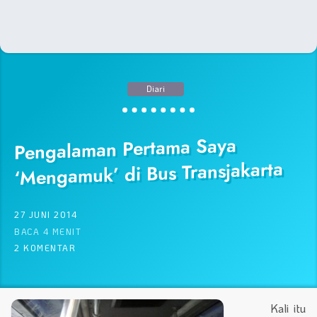
Diari
Pengalaman Pertama Saya
‘Mengamuk’ di Bus Transjakarta
27 JUNI 2014
BACA 4 MENIT
2 KOMENTAR
Kali itu