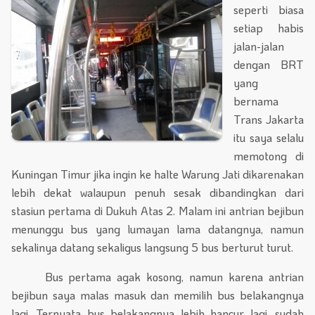
seperti biasa
setiap habis
jalan-jalan
dengan BRT
yang
bernama
Trans Jakarta
itu saya selalu
memotong di
Kuningan Timur jika ingin ke halte Warung Jati dikarenakan
lebih dekat walaupun penuh sesak dibandingkan dari
stasiun pertama di Dukuh Atas 2. Malam ini antrian bejibun
menunggu bus yang lumayan lama datangnya, namun
sekalinya datang sekaligus langsung 5 bus berturut turut.
Bus pertama agak kosong, namun karena antrian
bejibun saya malas masuk dan memilih bus belakangnya
lagi. Ternyata bus belakangnya lebih hancur lagi, sudah