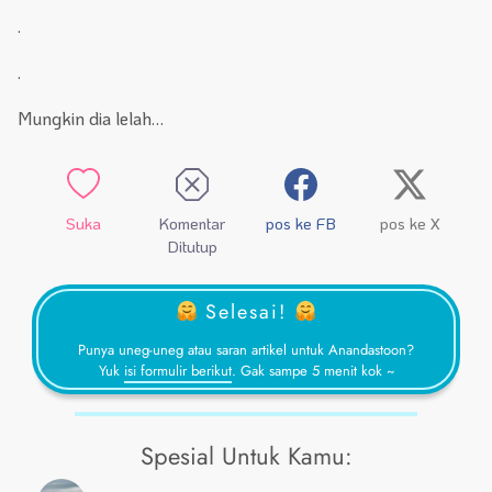
.
.
Mungkin dia lelah…
Suka
Komentar
pos ke FB
pos ke X
Ditutup
Selesai!
Punya uneg-uneg atau saran artikel untuk Anandastoon?
Yuk
isi formulir berikut
. Gak sampe 5 menit kok ~
Spesial Untuk Kamu: