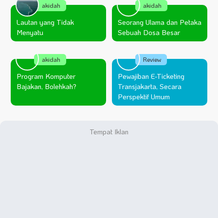
akidah
akidah
Lautan yang Tidak
Seorang Ulama dan Petaka
Menyatu
Sebuah Dosa Besar
akidah
Review
Program Komputer
Pewajiban E-Ticketing
Bajakan, Bolehkah?
Transjakarta, Secara
Perspektif Umum