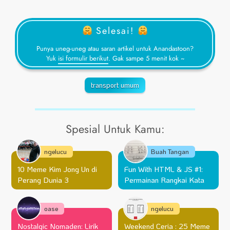
Selesai!
Punya uneg-uneg atau saran artikel untuk Anandastoon?
Yuk
isi formulir berikut
. Gak sampe 5 menit kok ~
transport umum
Spesial Untuk Kamu:
ngelucu
Buah Tangan
10 Meme Kim Jong Un di
Fun With HTML & JS #1:
Perang Dunia 3
Permainan Rangkai Kata
oase
ngelucu
Nostalgic Nomaden: Lirik
Weekend Ceria : 25 Meme