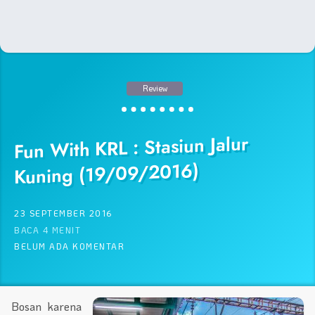
Review
Fun With KRL : Stasiun Jalur
Kuning (19/09/2016)
23 SEPTEMBER 2016
BACA 4 MENIT
BELUM ADA KOMENTAR
Bosan karena