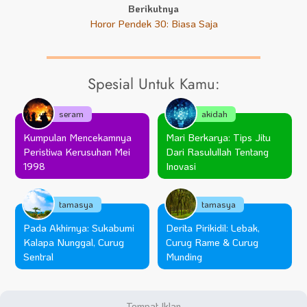
Berikutnya
Horor Pendek 30: Biasa Saja
Spesial Untuk Kamu:
seram
akidah
Kumpulan Mencekamnya
Mari Berkarya: Tips Jitu
Peristiwa Kerusuhan Mei
Dari Rasulullah Tentang
1998
Inovasi
tamasya
tamasya
Pada Akhirnya: Sukabumi
Derita Pirikidil: Lebak,
Kalapa Nunggal, Curug
Curug Rame & Curug
Sentral
Munding