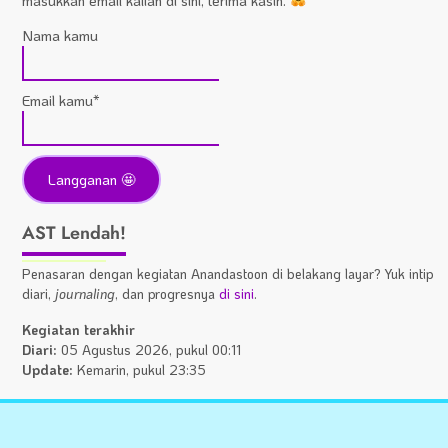
masukkan email kalian di sini, terima kasih.
Nama kamu
Email kamu*
AST Lendah!
Penasaran dengan kegiatan Anandastoon di belakang layar? Yuk intip
diari,
journaling
, dan progresnya
di sini
.
Kegiatan terakhir
Diari:
05 Agustus 2026, pukul 00:11
Update:
Kemarin, pukul 23:35
Statistik
A
Situs
Fa