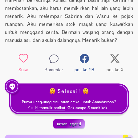
membosankan, aku harus memikirkan hal lain yang lebih
menarik. Aku melempar Sabrina dan Wisnu ke pojok
ruangan. Aku memeriksa stok mayat yang kuawetkan
untuk mengganti cerita. Bermain wayang orang dengan
manusia asli, dan akulah dalangnya. Menarik bukan?
Suka
Komentar
pos ke FB
pos ke X
Selesai!
Punya uneg-uneg atau saran artikel untuk Anandastoon?
Yuk
isi formulir berikut
. Gak sampe 5 menit kok ~
urban legend