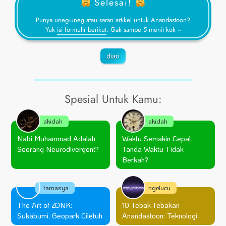
Selesai!
Punya uneg-uneg atau saran artikel untuk Anandastoon?
Yuk
isi formulir berikut
. Gak sampe 5 menit kok ~
diari
Spesial Untuk Kamu:
akidah
akidah
Nabi Muhammad Adalah
Waktu Semakin Cepat:
Seorang Neurodivergent?
Tanda Waktu Tidak
Berkah?
tamasya
ngelucu
The Art of ZONK:
10 Tebak-Tebakan
Sukabumi, Geopark Ciletuh
Anandastoon: Teknologi