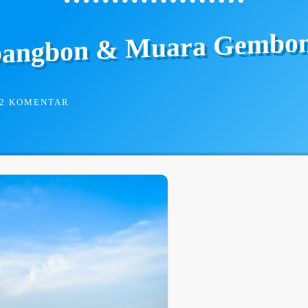
abangbon & Muara Gembo
2 KOMENTAR