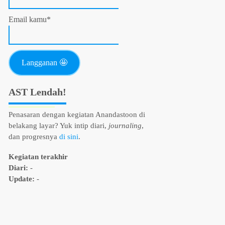
Email kamu*
AST Lendah!
Penasaran dengan kegiatan Anandastoon di
belakang layar? Yuk intip diari,
journaling
,
dan progresnya
di sini
.
Kegiatan terakhir
Diari:
-
Update:
-