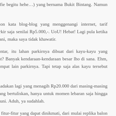
elfie begitu hehe…) yang bernama Bukit Bintang. Namun
n kata blog-blog yang menggenangi internet, tarif
ir saja senilai Rp5.000,-. UoU! Hebat! Lagi pula ketika
tani, maka saya tidak khawatir.
ntar, itu lahan parkirnya dibuat dari kayu-kayu yang
uat? Banyak kendaraan-kendaraan besar lho di sana. Ehm,
pat lain parkirnya. Tapi tetap saja alas kayu tersebut
t dadakan lagi yang menagih Rp20.000 dari masing-masing
yang bertuliskan, hanya untuk momen lebaran saja hingga
Juni. Aduh, ya sudahlah.
itur-fitur yang dapat dinikmati, dari mulai replika balon