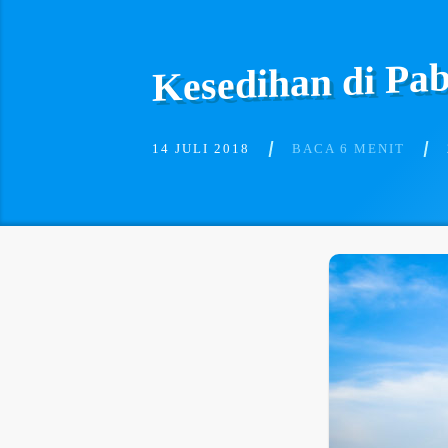
Kesedihan di P
14 JULI 2018
BACA 6 MENIT