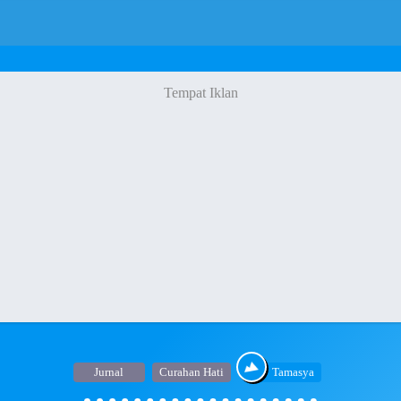
Jurnal
Curahan Hati
Tamasya