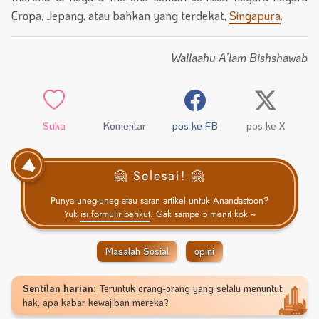
Eropa, Jepang, atau bahkan yang terdekat,
Singapura
.
Wallaahu A’lam Bishshawab
Suka
Komentar
pos ke FB
pos ke X
🤗 Selesai! 🤗
Punya uneg-uneg atau saran artikel untuk Anandastoon?
Yuk
isi formulir berikut
. Gak sampe 5 menit kok ~
Masalah Sosial
opini
Sentilan harian:
Teruntuk orang-orang yang selalu menuntut
hak, apa kabar kewajiban mereka?