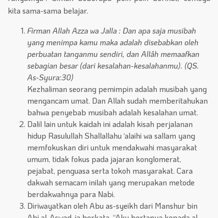
kita sama-sama belajar.
Firman Allah Azza wa Jalla : Dan apa saja musibah
yang menimpa kamu maka adalah disebabkan oleh
perbuatan tanganmu sendiri, dan Allâh memaafkan
sebagian besar (dari kesalahan-kesalahanmu). (QS.
As-Syura:30)
Kezhaliman seorang pemimpin adalah musibah yang
mengancam umat. Dan Allah sudah memberitahukan
bahwa penyebab musibah adalah kesalahan umat.
Dalil lain untuk kaidah ini adalah kisah perjalanan
hidup Rasulullah Shallallahu ‘alaihi wa sallam yang
memfokuskan diri untuk mendakwahi masyarakat
umum, tidak fokus pada jajaran konglomerat,
pejabat, penguasa serta tokoh masyarakat. Cara
dakwah semacam inilah yang merupakan metode
berdakwahnya para Nabi.
Diriwayatkan oleh Abu as-syeikh dari Manshur bin
Abi al-Aswad, ia berkata, “Aku bertanya kepada al-