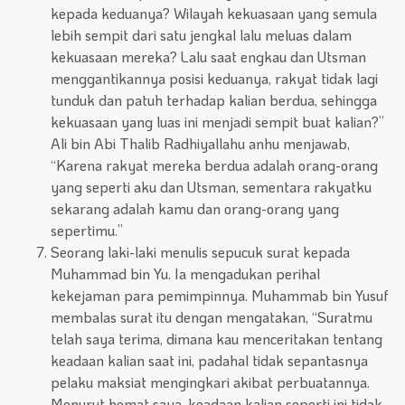
kepada keduanya? Wilayah kekuasaan yang semula
lebih sempit dari satu jengkal lalu meluas dalam
kekuasaan mereka? Lalu saat engkau dan Utsman
menggantikannya posisi keduanya, rakyat tidak lagi
tunduk dan patuh terhadap kalian berdua, sehingga
kekuasaan yang luas ini menjadi sempit buat kalian?”
Ali bin Abi Thalib Radhiyallahu anhu menjawab,
“Karena rakyat mereka berdua adalah orang-orang
yang seperti aku dan Utsman, sementara rakyatku
sekarang adalah kamu dan orang-orang yang
sepertimu.”
Seorang laki-laki menulis sepucuk surat kepada
Muhammad bin Yu. Ia mengadukan perihal
kekejaman para pemimpinnya. Muhammab bin Yusuf
membalas surat itu dengan mengatakan, “Suratmu
telah saya terima, dimana kau menceritakan tentang
keadaan kalian saat ini, padahal tidak sepantasnya
pelaku maksiat mengingkari akibat perbuatannya.
Menurut hemat saya, keadaan kalian seperti ini tidak