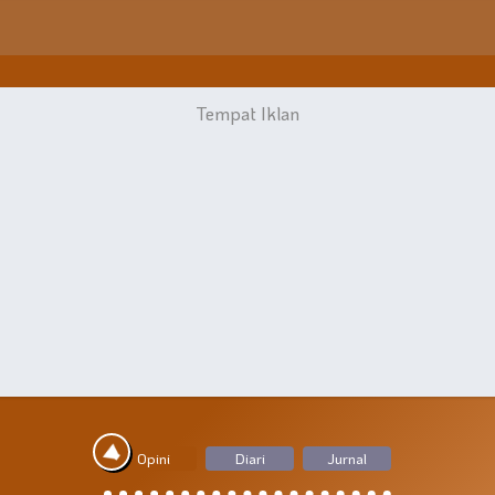
Opini
Diari
Jurnal