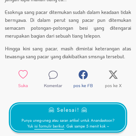
Esoknya sang pacar ditemukan sudah dalam keadaan tidak
bernyawa. Di dalam perut sang pacar pun ditemukan
semacam potongan-potongan besi yang ditengarai
merupakan bagian dari sebuah tiang telepon.
Hingga kini sang pacar, masih dimintai keterangan atas
tewasnya sang pacar yang diakibatkan smsnya tersebut.
Suka
Komentar
pos ke FB
pos ke X
🤗 Selesai! 🤗
Punya uneg-uneg atau saran artikel untuk Anandastoon?
Yuk
isi formulir berikut
. Gak sampe 5 menit kok ~