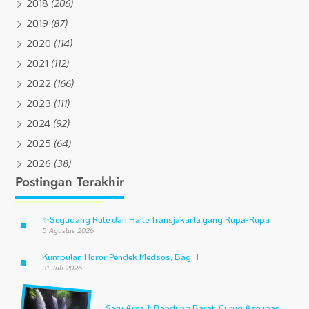
2018
(206)
2019
(87)
2020
(114)
2021
(112)
2022
(166)
2023
(111)
2024
(92)
2025
(64)
2026
(38)
Postingan Terakhir
✨
Segudang Rute dan Halte Transjakarta yang Rupa-Rupa
5 Agustus 2026
Kumpulan Horor Pendek Medsos, Bag. 1
31 Juli 2026
Satu Area 1: Bandung Barat, Curug Aseupan