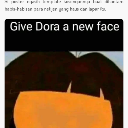
Si poster ngasih template kosongannya buat dihantam
habis-habisan para netijen yang haus dan lapar itu.