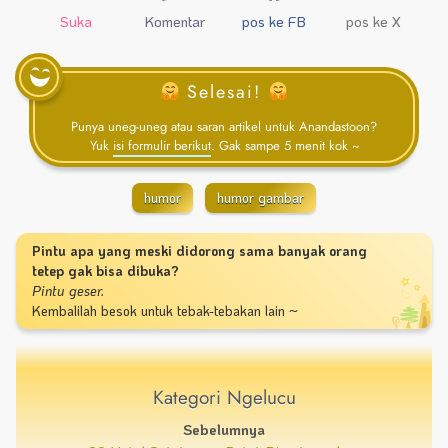
Suka
Komentar
pos ke FB
pos ke X
Selesai!
Punya uneg-uneg atau saran artikel untuk Anandastoon?
Yuk
isi formulir berikut
. Gak sampe 5 menit kok ~
humor
humor gambar
Pintu apa yang meski didorong sama banyak orang
tetep gak bisa dibuka?
Pintu geser.
Kembalilah besok untuk tebak-tebakan lain ~
Kategori Ngelucu
Sebelumnya