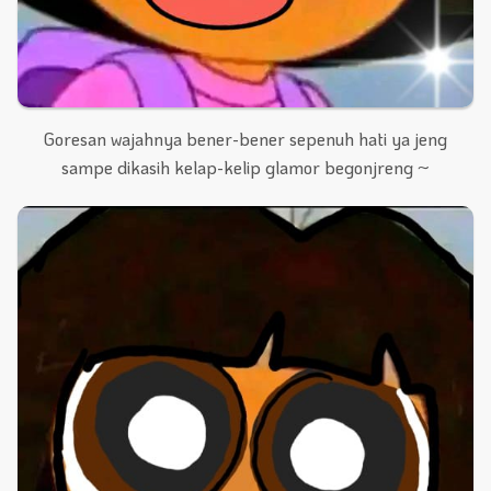
Goresan wajahnya bener-bener sepenuh hati ya jeng
sampe dikasih kelap-kelip glamor begonjreng ~