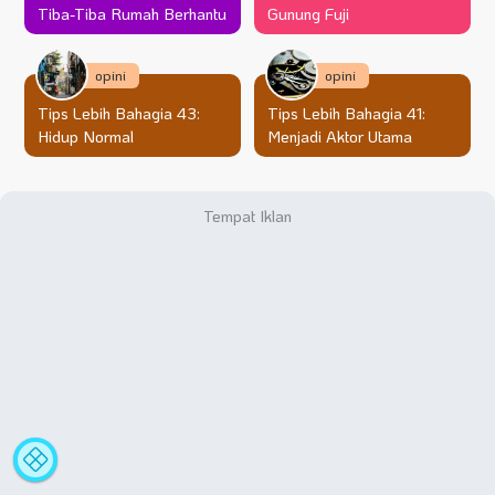
Tiba-Tiba Rumah Berhantu
Gunung Fuji
opini
opini
Tips Lebih Bahagia 43:
Tips Lebih Bahagia 41:
Hidup Normal
Menjadi Aktor Utama
Statistik
A
Situs
Fa