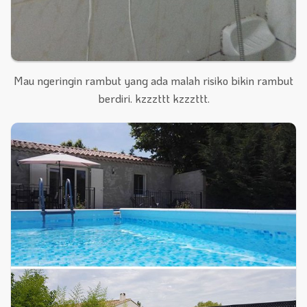
Mau ngeringin rambut yang ada malah risiko bikin rambut
berdiri. kzzzttt kzzzttt.