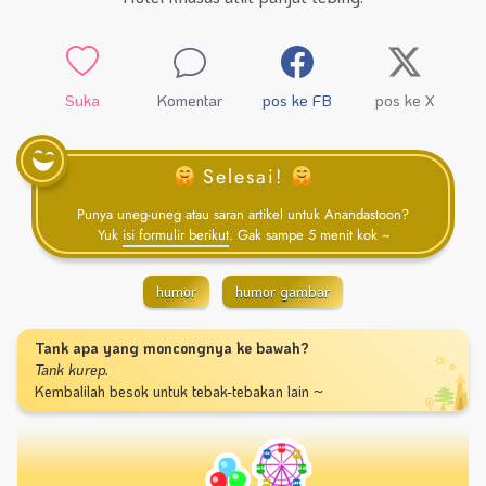
Suka
Komentar
pos ke FB
pos ke X
Selesai!
Punya uneg-uneg atau saran artikel untuk Anandastoon?
Yuk
isi formulir berikut
. Gak sampe 5 menit kok ~
humor
humor gambar
Tank apa yang moncongnya ke bawah?
Tank kurep.
Kembalilah besok untuk tebak-tebakan lain ~