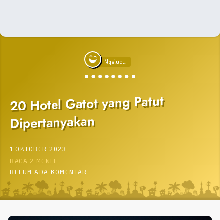
Ngelucu
20 Hotel Gatot yang Patut
Dipertanyakan
1 OKTOBER 2023
BACA 2 MENIT
BELUM ADA KOMENTAR