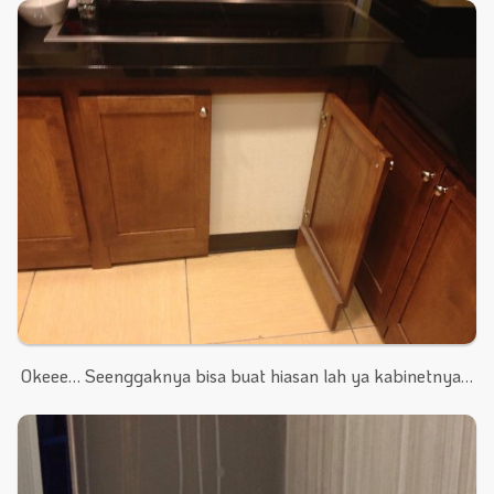
Okeee… Seenggaknya bisa buat hiasan lah ya kabinetnya…