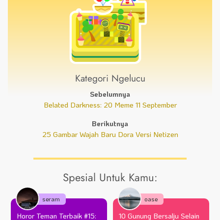
Kategori Ngelucu
Sebelumnya
Belated Darkness: 20 Meme 11 September
Berikutnya
25 Gambar Wajah Baru Dora Versi Netizen
Spesial Untuk Kamu:
seram
oase
Horor Teman Terbaik #15:
10 Gunung Bersalju Selain