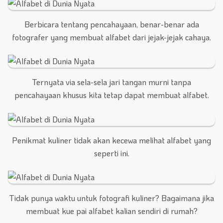
Berbicara tentang pencahayaan, benar-benar ada
fotografer yang membuat alfabet dari jejak-jejak cahaya.
Ternyata via sela-sela jari tangan murni tanpa
pencahayaan khusus kita tetap dapat membuat alfabet.
Penikmat kuliner tidak akan kecewa melihat alfabet yang
seperti ini.
Tidak punya waktu untuk fotografi kuliner? Bagaimana jika
membuat kue pai alfabet kalian sendiri di rumah?