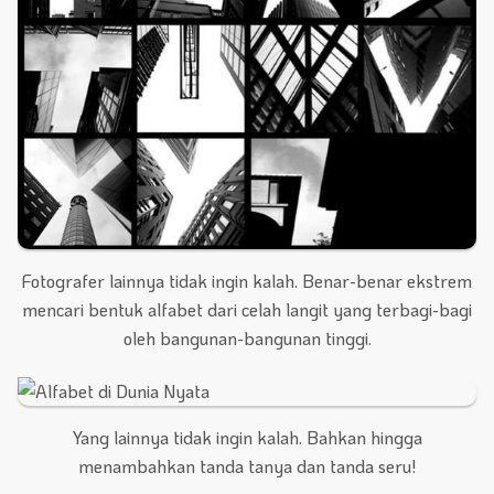
Fotografer lainnya tidak ingin kalah. Benar-benar ekstrem
mencari bentuk alfabet dari celah langit yang terbagi-bagi
oleh bangunan-bangunan tinggi.
Yang lainnya tidak ingin kalah. Bahkan hingga
menambahkan tanda tanya dan tanda seru!