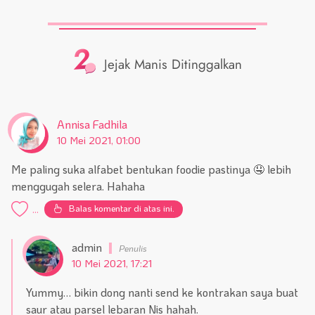
2
Jejak Manis Ditinggalkan
Annisa Fadhila
10 Mei 2021, 01:00
Me paling suka alfabet bentukan foodie pastinya 🤤 lebih
menggugah selera. Hahaha
Balas komentar di atas ini.
...
admin
10 Mei 2021, 17:21
Yummy… bikin dong nanti send ke kontrakan saya buat
saur atau parsel lebaran Nis hahah.