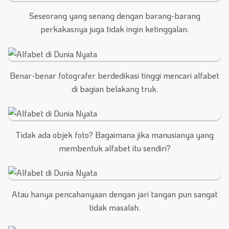
Seseorang yang senang dengan barang-barang
perkakasnya juga tidak ingin ketinggalan.
Benar-benar fotografer berdedikasi tinggi mencari alfabet
di bagian belakang truk.
Tidak ada objek foto? Bagaimana jika manusianya yang
membentuk alfabet itu sendiri?
Atau hanya pencahanyaan dengan jari tangan pun sangat
tidak masalah.