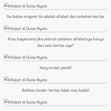
Itu bukan origami, itu adalah alfabet dari sobekan kertas.
Atau bagaimana jika seluruh sobekan alfabetnya hanya
dari satu kertas saja?
Yang ini dari peniti!
Bahkan binder kertas tidak mau kalah!