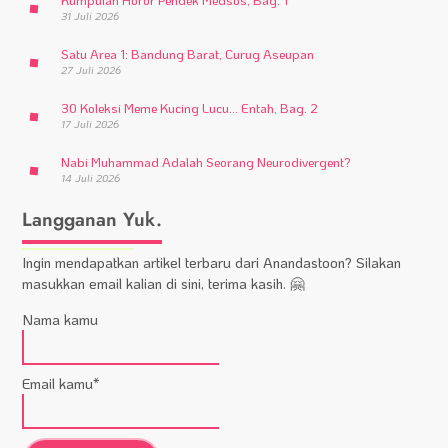
31 Juli 2026
Satu Area 1: Bandung Barat, Curug Aseupan
27 Juli 2026
30 Koleksi Meme Kucing Lucu… Entah, Bag. 2
17 Juli 2026
Nabi Muhammad Adalah Seorang Neurodivergent?
14 Juli 2026
Langganan Yuk.
Ingin mendapatkan artikel terbaru dari Anandastoon? Silakan
masukkan email kalian di sini, terima kasih. 🤗
Nama kamu
Email kamu*