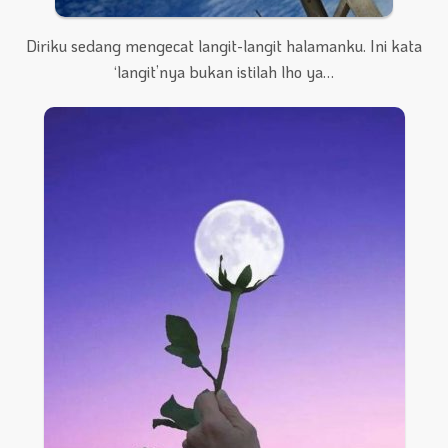
Diriku sedang mengecat langit-langit halamanku. Ini kata
‘langit’nya bukan istilah lho ya…