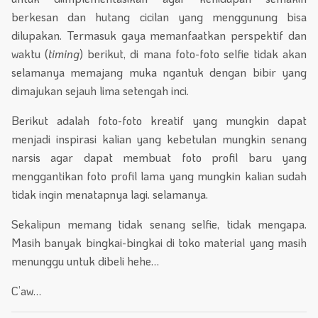
berkesan dan hutang cicilan yang menggunung bisa
dilupakan. Termasuk gaya memanfaatkan perspektif dan
waktu (
timing
) berikut, di mana foto-foto selfie tidak akan
selamanya memajang muka ngantuk dengan bibir yang
dimajukan sejauh lima setengah inci.
Berikut adalah foto-foto kreatif yang mungkin dapat
menjadi inspirasi kalian yang kebetulan mungkin senang
narsis agar dapat membuat foto profil baru yang
menggantikan foto profil lama yang mungkin kalian sudah
tidak ingin menatapnya lagi. selamanya.
Sekalipun memang tidak senang selfie, tidak mengapa.
Masih banyak bingkai-bingkai di toko material yang masih
menunggu untuk dibeli hehe…
C’aw…