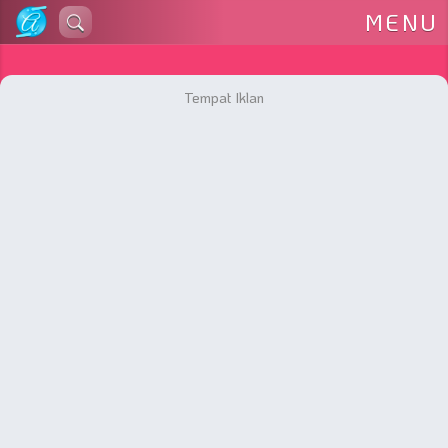
Lewati
MENU
ke
konten