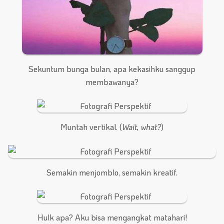
Sekuntum bunga bulan, apa kekasihku sanggup
membawanya?
Muntah vertikal. (
Wait, what?
)
Semakin menjomblo, semakin kreatif.
Hulk apa? Aku bisa mengangkat matahari!