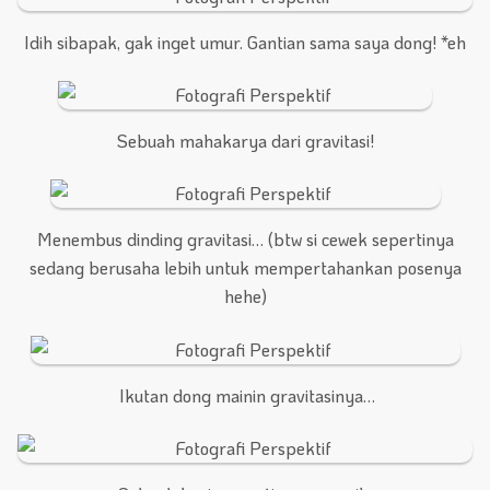
Idih sibapak, gak inget umur. Gantian sama saya dong! *eh
Sebuah mahakarya dari gravitasi!
Menembus dinding gravitasi… (btw si cewek sepertinya
sedang berusaha lebih untuk mempertahankan posenya
hehe)
Ikutan dong mainin gravitasinya…