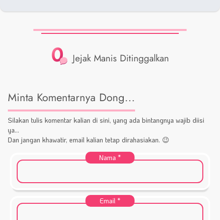
0
Jejak Manis Ditinggalkan
Minta Komentarnya Dong...
Silakan tulis komentar kalian di sini, yang ada bintangnya wajib diisi
ya...
Dan jangan khawatir, email kalian tetap dirahasiakan. 😉
Nama
*
Email
*