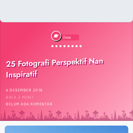
Oase
25 Fotografi Perspektif Nan
Inspiratif
6 DESEMBER 2018
BACA 2 MENIT
BELUM ADA KOMENTAR