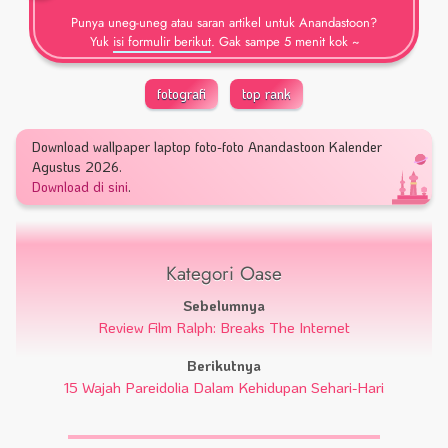
Punya uneg-uneg atau saran artikel untuk Anandastoon?
Yuk
isi formulir berikut
. Gak sampe 5 menit kok ~
fotografi
top rank
Download wallpaper laptop foto-foto Anandastoon Kalender
Agustus 2026.
Download di sini
.
Kategori Oase
Sebelumnya
Review Film Ralph: Breaks The Internet
Berikutnya
15 Wajah Pareidolia Dalam Kehidupan Sehari-Hari