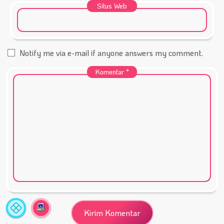
Situs Web
Notify me via e-mail if anyone answers my comment.
Komentar
*
Statistik
A
Situs
Fa