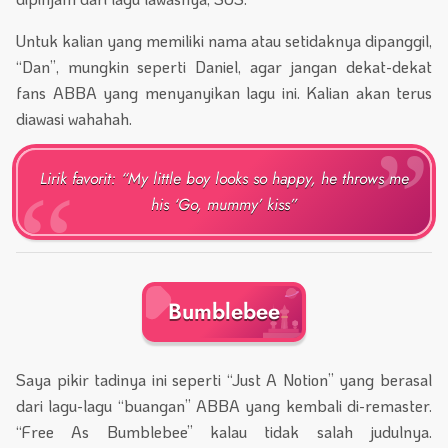
Untuk kalian yang memiliki nama atau setidaknya dipanggil,
“Dan”, mungkin seperti Daniel, agar jangan dekat-dekat
fans ABBA yang menyanyikan lagu ini. Kalian akan terus
diawasi wahahah.
Lirik favorit: “My little boy looks so happy, he throws me
his ‘Go, mummy’ kiss”
Bumblebee
Saya pikir tadinya ini seperti “Just A Notion” yang berasal
dari lagu-lagu “buangan” ABBA yang kembali di-remaster.
“Free As Bumblebee” kalau tidak salah judulnya.