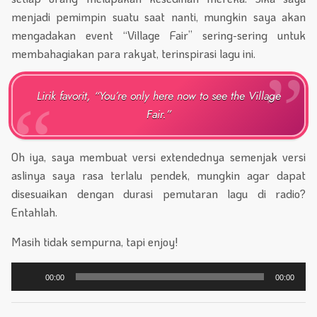
menjadi pemimpin suatu saat nanti, mungkin saya akan
mengadakan event “Village Fair” sering-sering untuk
membahagiakan para rakyat, terinspirasi lagu ini.
Lirik favorit, “You’re only here now to see the Village
Fair.”
Oh iya, saya membuat versi extendednya semenjak versi
aslinya saya rasa terlalu pendek, mungkin agar dapat
disesuaikan dengan durasi pemutaran lagu di radio?
Entahlah.
Masih tidak sempurna, tapi enjoy!
Pemutar
00:00
00:00
Audio