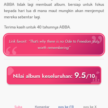
ABBA tidak lagi membuat album, bersiap untuk fokus
kepada hari tua di mana maut mungkin akan menjemput
mereka sebentar lagi.
Terima kasih untuk 40 tahunnya ABBA.
Lirik favorit: “That’s why there is no Ode to Freedom truly
worth remembering”
9.5
Nilai album keseluruhan:
/10
Suka
Komentar
pos ke FB
pos ke X