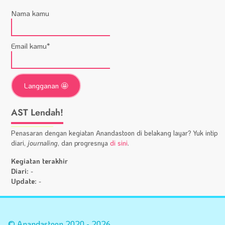
Nama kamu
Email kamu*
AST Lendah!
Penasaran dengan kegiatan Anandastoon di belakang layar? Yuk intip
diari,
journaling
, dan progresnya
di sini
.
Kegiatan terakhir
Diari:
-
Update:
-
Statistik
A
Situs
Fa
© Anandastoon 2020 - 2026