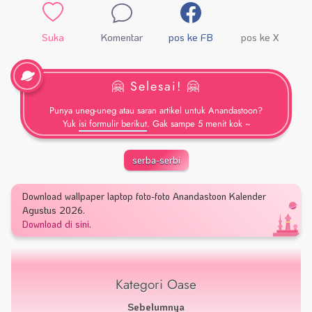
Suka
Komentar
pos ke FB
pos ke X
🤗 Selesai! 🤗
Punya uneg-uneg atau saran artikel untuk Anandastoon?
Yuk
isi formulir berikut
. Gak sampe 5 menit kok ~
serba-serbi
Download wallpaper laptop foto-foto Anandastoon Kalender
Agustus 2026.
Download di sini
.
Kategori Oase
Sebelumnya