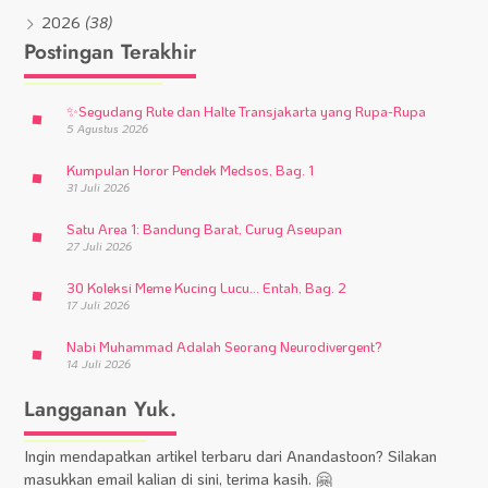
2026
(38)
Postingan Terakhir
✨
Segudang Rute dan Halte Transjakarta yang Rupa-Rupa
5 Agustus 2026
Kumpulan Horor Pendek Medsos, Bag. 1
31 Juli 2026
Satu Area 1: Bandung Barat, Curug Aseupan
27 Juli 2026
30 Koleksi Meme Kucing Lucu… Entah, Bag. 2
17 Juli 2026
Nabi Muhammad Adalah Seorang Neurodivergent?
14 Juli 2026
Langganan Yuk.
Ingin mendapatkan artikel terbaru dari Anandastoon? Silakan
masukkan email kalian di sini, terima kasih. 🤗