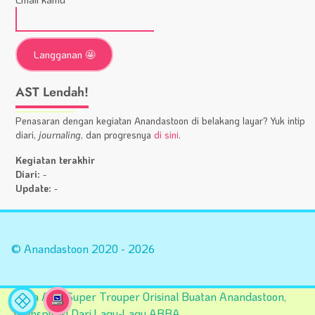
AST Lendah!
Penasaran dengan kegiatan Anandastoon di belakang layar? Yuk intip
diari,
journaling
, dan progresnya
di sini
.
Kegiatan terakhir
Diari:
-
Update:
-
Statistik
A
Situs
Fa
© Anandastoon 2020 - 2026
Tema AST Super Trouper Orisinal Buatan Anandastoon,
Terinspirasi Dari Lagu-Lagu ABBA.