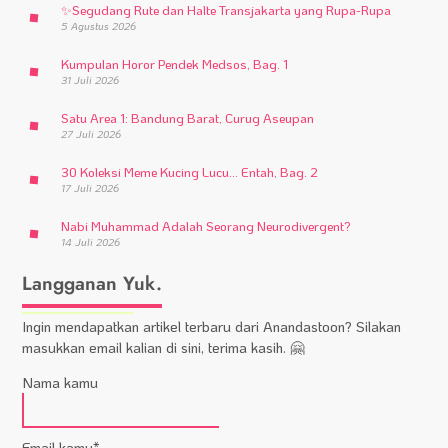
✨
Segudang Rute dan Halte Transjakarta yang Rupa-Rupa
5 Agustus 2026
Kumpulan Horor Pendek Medsos, Bag. 1
31 Juli 2026
Satu Area 1: Bandung Barat, Curug Aseupan
27 Juli 2026
30 Koleksi Meme Kucing Lucu… Entah, Bag. 2
17 Juli 2026
Nabi Muhammad Adalah Seorang Neurodivergent?
14 Juli 2026
Langganan Yuk.
Ingin mendapatkan artikel terbaru dari Anandastoon? Silakan
masukkan email kalian di sini, terima kasih. 🤗
Nama kamu
Email kamu*