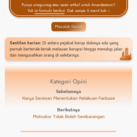
Punya uneg-uneg atau saran artikel untuk Anandastoon?
Yuk
isi formulir berikut
. Gak sampe 5 menit kok ~
Masalah Sosial
Sentilan harian:
Di antara pejabat korup dulunya ada yang
pernah berteriak-teriak melawan korupsi hingga menutup jalan
dan menyusahkan orang di sekitarnya.
Kategori Opini
Sebelumnya
Karya Seniman Menentukan Kelakuan Fanbase
Berikutnya
Motivator Tidak Boleh Sembarangan