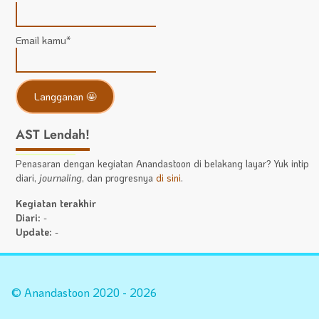
Email kamu*
AST Lendah!
Penasaran dengan kegiatan Anandastoon di belakang layar? Yuk intip
diari,
journaling
, dan progresnya
di sini
.
Kegiatan terakhir
Diari:
-
Update:
-
Statistik
A
Situs
Fa
© Anandastoon 2020 - 2026