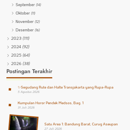
September
(14)
Oktober
(11)
November
(12)
Desember
(16)
2023
(111)
2024
(92)
2025
(64)
2026
(38)
Postingan Terakhir
✨
Segudang Rute dan Halte Transjakarta yang Rupa-Rupa
5 Agustus 2026
Kumpulan Horor Pendek Medsos, Bag. 1
31 Juli 2026
Satu Area 1: Bandung Barat, Curug Aseupan
27 Juli 2026