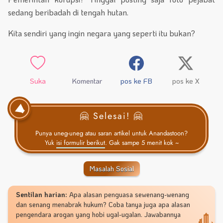
sedang beribadah di tengah hutan.
Kita sendiri yang ingin negara yang seperti itu bukan?
Suka
Komentar
pos ke FB
pos ke X
🤗 Selesai! 🤗
Punya uneg-uneg atau saran artikel untuk Anandastoon?
Yuk
isi formulir berikut
. Gak sampe 5 menit kok ~
Masalah Sosial
Sentilan harian:
Apa alasan penguasa sewenang-wenang
dan senang menabrak hukum? Coba tanya juga apa alasan
pengendara arogan yang hobi ugal-ugalan. Jawabannya