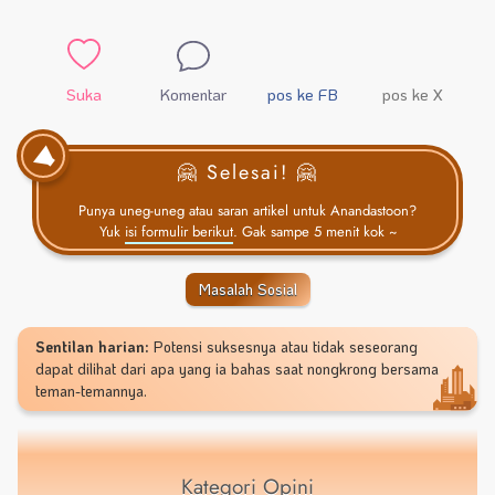
Suka
Komentar
pos ke FB
pos ke X
🤗 Selesai! 🤗
Punya uneg-uneg atau saran artikel untuk Anandastoon?
Yuk
isi formulir berikut
. Gak sampe 5 menit kok ~
Masalah Sosial
Sentilan harian:
Potensi suksesnya atau tidak seseorang
dapat dilihat dari apa yang ia bahas saat nongkrong bersama
teman-temannya.
Kategori Opini