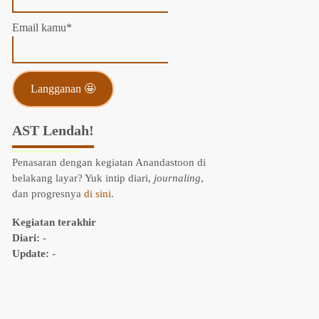
Email kamu*
AST Lendah!
Penasaran dengan kegiatan Anandastoon di
belakang layar? Yuk intip diari,
journaling
,
dan progresnya
di sini
.
Kegiatan terakhir
Diari:
-
Update:
-