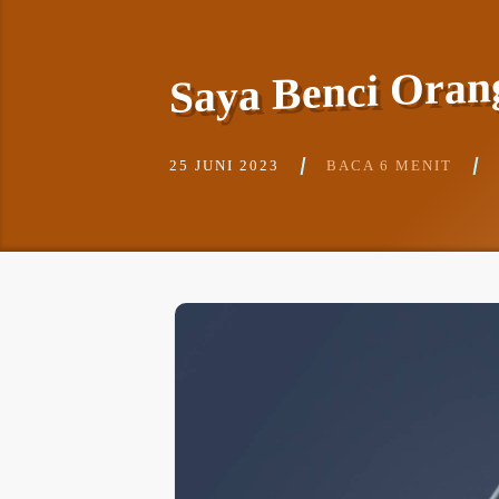
Saya Benci Oran
25 JUNI 2023
BACA 6 MENIT