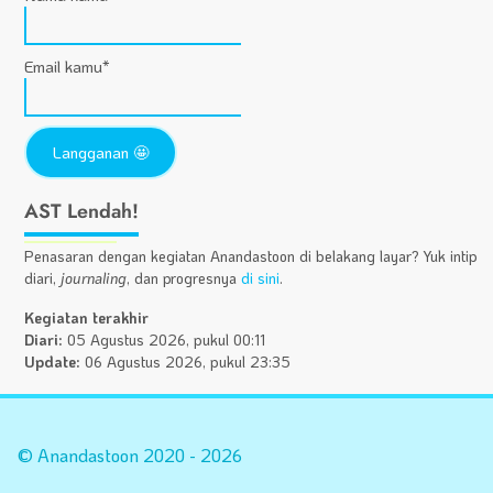
Email kamu*
AST Lendah!
Penasaran dengan kegiatan Anandastoon di belakang layar? Yuk intip
diari,
journaling
, dan progresnya
di sini
.
Kegiatan terakhir
Diari:
05 Agustus 2026, pukul 00:11
Update:
06 Agustus 2026, pukul 23:35
Statistik
A
Situs
Fa
© Anandastoon 2020 - 2026