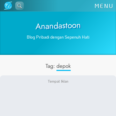
Lewati
MENU
ke
konten
Anandastoon
Blog Pribadi dengan Sepenuh Hati
Tag:
depok