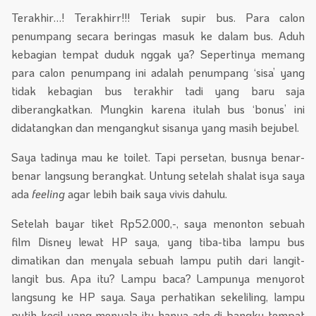
Terakhir…! Terakhirr!!! Teriak supir bus. Para calon
penumpang secara beringas masuk ke dalam bus. Aduh
kebagian tempat duduk nggak ya? Sepertinya memang
para calon penumpang ini adalah penumpang ‘sisa’ yang
tidak kebagian bus terakhir tadi yang baru saja
diberangkatkan. Mungkin karena itulah bus ‘bonus’ ini
didatangkan dan mengangkut sisanya yang masih bejubel.
Saya tadinya mau ke toilet. Tapi persetan, busnya benar-
benar langsung berangkat. Untung setelah shalat isya saya
ada
feeling
agar lebih baik saya vivis dahulu.
Setelah bayar tiket Rp52.000,-, saya menonton sebuah
film Disney lewat HP saya, yang tiba-tiba lampu bus
dimatikan dan menyala sebuah lampu putih dari langit-
langit bus. Apa itu? Lampu baca? Lampunya menyorot
langsung ke HP saya. Saya perhatikan sekeliling, lampu
putih kecil yang menyala itu hanya ada di bangku tempat