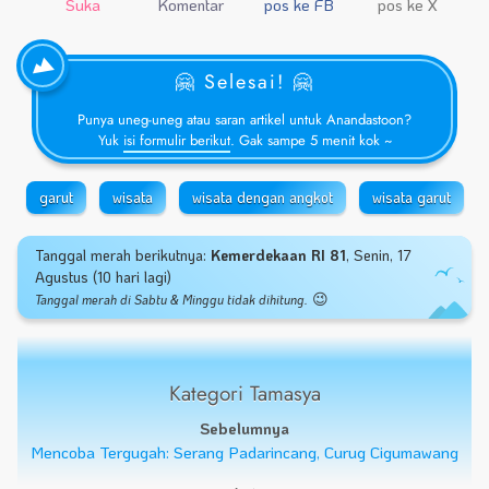
Suka
Komentar
pos ke FB
pos ke X
🤗 Selesai! 🤗
Punya uneg-uneg atau saran artikel untuk Anandastoon?
Yuk
isi formulir berikut
. Gak sampe 5 menit kok ~
garut
wisata
wisata dengan angkot
wisata garut
Tanggal merah berikutnya:
Kemerdekaan RI 81
, Senin, 17
Agustus (10 hari lagi)
😉
Tanggal merah di Sabtu & Minggu tidak dihitung.
Kategori Tamasya
Sebelumnya
Mencoba Tergugah: Serang Padarincang, Curug Cigumawang