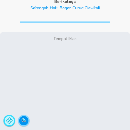
Berikutnya
Setengah Hati: Bogor, Curug Ciawitali
Statistik
A
Situs
Fa