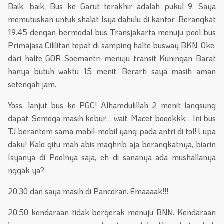
Baik, baik. Bus ke Garut terakhir adalah pukul 9. Saya
memutuskan untuk shalat Isya dahulu di kantor. Berangkat
19.45 dengan bermodal bus Transjakarta menuju pool bus
Primajasa Cililitan tepat di samping halte busway BKN. Oke,
dari halte GOR Soemantri menuju transit Kuningan Barat
hanya butuh waktu 15 menit. Berarti saya masih aman
setengah jam.
Yoss, lanjut bus ke PGC! Alhamdulillah 2 menit langsung
dapat. Semoga masih kebur… wait. Macet boookkk… Ini bus
TJ berantem sama mobil-mobil yang pada antri di tol! Lupa
daku! Kalo gitu mah abis maghrib aja berangkatnya, biarin
Isyanya di Poolnya saja, eh di sananya ada mushallanya
nggak ya?
20.30 dan saya masih di Pancoran. Emaaaak!!!
20.50 kendaraan tidak bergerak menuju BNN. Kendaraan