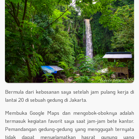
Bermula dari kebosanan saya setelah jam pulang kerja di
lantai 20 di sebuah gedung di Jakarta.
Membuka Google Maps dan mengobok-oboknya adalah
termasuk kegiatan favorit saya saat jam-jam bete kantor.
Pemandangan gedung-gedung yang menggugah ternyata
tidak dapat menyelamatkan hasrat gunung yang