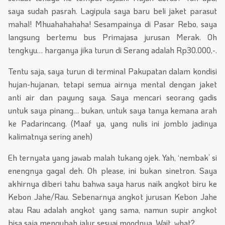
saya sudah pasrah. Lagipula saya baru beli jaket parasut
mahal! Mhuahahahaha! Sesampainya di Pasar Rebo, saya
langsung bertemu bus Primajasa jurusan Merak. Oh
tengkyu… harganya jika turun di Serang adalah Rp30.000,-.
Tentu saja, saya turun di terminal Pakupatan dalam kondisi
hujan-hujanan, tetapi semua airnya mental dengan jaket
anti air dan payung saya. Saya mencari seorang gadis
untuk saya pinang… bukan, untuk saya tanya kemana arah
ke Padarincang. (Maaf ya, yang nulis ini jomblo jadinya
kalimatnya sering aneh)
Eh ternyata yang jawab malah tukang ojek. Yah, ‘nembak’ si
enengnya gagal deh. Oh please, ini bukan sinetron. Saya
akhirnya diberi tahu bahwa saya harus naik angkot biru ke
Kebon Jahe/Rau. Sebenarnya angkot jurusan Kebon Jahe
atau Rau adalah angkot yang sama, namun supir angkot
bisa saja mengubah jalur sesuai moodnya. Wait, what?