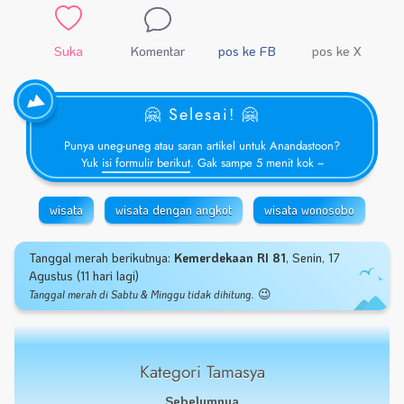
Suka
Komentar
pos ke FB
pos ke X
🤗 Selesai! 🤗
Punya uneg-uneg atau saran artikel untuk Anandastoon?
Yuk
isi formulir berikut
. Gak sampe 5 menit kok ~
wisata
wisata dengan angkot
wisata wonosobo
Tanggal merah berikutnya:
Kemerdekaan RI 81
, Senin, 17
Agustus (11 hari lagi)
😉
Tanggal merah di Sabtu & Minggu tidak dihitung.
Kategori Tamasya
Sebelumnya