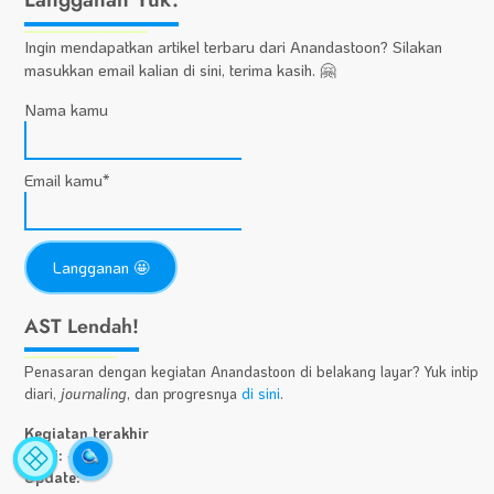
Ingin mendapatkan artikel terbaru dari Anandastoon? Silakan
masukkan email kalian di sini, terima kasih. 🤗
Nama kamu
Email kamu*
Statistik
A
AST Lendah!
Situs
Fa
Penasaran dengan kegiatan Anandastoon di belakang layar? Yuk intip
diari,
journaling
, dan progresnya
di sini
.
Kegiatan terakhir
Diari:
-
Update:
-