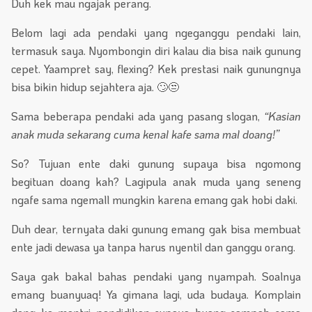
Duh kek mau ngajak perang.
Belom lagi ada pendaki yang ngeganggu pendaki lain,
termasuk saya. Nyombongin diri kalau dia bisa naik gunung
cepet. Yaampret say, flexing? Kek prestasi naik gunungnya
bisa bikin hidup sejahtera aja. 🙄😒
Sama beberapa pendaki ada yang pasang slogan,
“Kasian
anak muda sekarang cuma kenal kafe sama mal doang!”
So? Tujuan ente daki gunung supaya bisa ngomong
begituan doang kah? Lagipula anak muda yang seneng
ngafe sama ngemall mungkin karena emang gak hobi daki.
Duh dear, ternyata daki gunung emang gak bisa membuat
ente jadi dewasa ya tanpa harus nyentil dan ganggu orang.
Saya gak bakal bahas pendaki yang nyampah. Soalnya
emang buanyuaq! Ya gimana lagi, uda budaya. Komplain