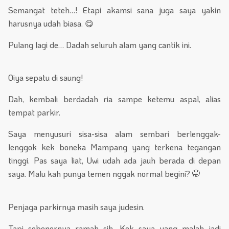
Semangat teteh…! Etapi akamsi sana juga saya yakin
harusnya udah biasa. 😋
Pulang lagi de… Dadah seluruh alam yang cantik ini.
Oiya sepatu di saung!
Dah, kembali berdadah ria sampe ketemu aspal, alias
tempat parkir.
Saya menyusuri sisa-sisa alam sembari berlenggak-
lenggok kek boneka Mampang yang terkena tegangan
tinggi. Pas saya liat, Uwi udah ada jauh berada di depan
saya. Malu kah punya temen nggak normal begini? 🤭
Penjaga parkirnya masih saya judesin.
Tapi sebenernya ramah sih. Kok saya yang malah jadi