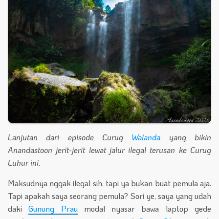
Lanjutan dari episode Curug
Walanda
yang bikin
Anandastoon jerit-jerit lewat jalur ilegal terusan ke Curug
Luhur ini.
Maksudnya nggak ilegal sih, tapi ya bukan buat pemula aja.
Tapi apakah saya seorang pemula? Sori ye, saya yang udah
daki
Gunung Prau
modal nyasar bawa laptop gede