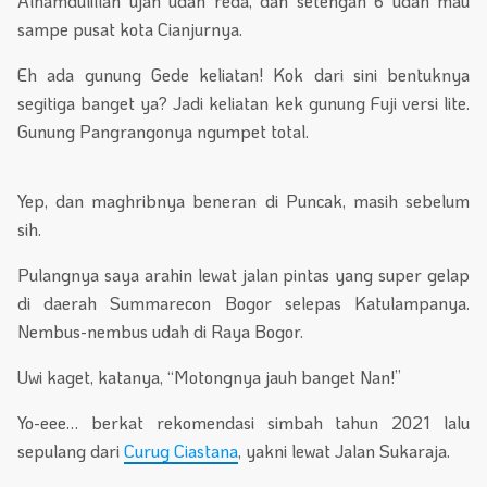
Alhamdulillah ujan udah reda, dan setengah 6 udah mau
sampe pusat kota Cianjurnya.
Eh ada gunung Gede keliatan! Kok dari sini bentuknya
segitiga banget ya? Jadi keliatan kek gunung Fuji versi lite.
Gunung Pangrangonya ngumpet total.
Yep, dan maghribnya beneran di Puncak, masih sebelum
sih.
Pulangnya saya arahin lewat jalan pintas yang super gelap
di daerah Summarecon Bogor selepas Katulampanya.
Nembus-nembus udah di Raya Bogor.
Uwi kaget, katanya, “Motongnya jauh banget Nan!”
Yo-eee… berkat rekomendasi simbah tahun 2021 lalu
sepulang dari
Curug Ciastana
, yakni lewat Jalan Sukaraja.