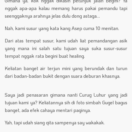
Gimana ya, kok nggak dikasih petunjuk jalan begini? Ya
nggak apa-apa kalau memang harus pakai pemandu tapi
seenggaknya arahnya jelas dulu dong astaga…
Nah, kami susur yang kata kang Asep cuma 10 menitan.
Dari atas tempat susur, kami udah liat pemandangan asik
yang mana ini salah satu tujuan saya suka susur-susur
tempat nggak rata begini buat healing.
Keliatan banget air terjun mini yang berundak dan turun
dari badan-badan bukit dengan suara deburan khasnya.
Saya jadi penasaran gimana nanti Curug Luhur yang jadi
tujuan kami ya? Keliatannya sih di foto simbah Gugel bagus
banget, ada efek cahaya mentari paginya.
Yah, tapi udah siang qita sampenya say wakakak.