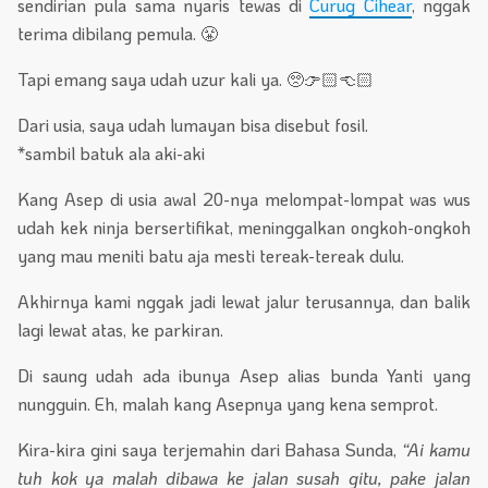
sendirian pula sama nyaris tewas di
Curug Cihear
, nggak
terima dibilang pemula. 😤
Tapi emang saya udah uzur kali ya. 🥺👉🏻👈🏻
Dari usia, saya udah lumayan bisa disebut fosil.
*sambil batuk ala aki-aki
Kang Asep di usia awal 20-nya melompat-lompat was wus
udah kek ninja bersertifikat, meninggalkan ongkoh-ongkoh
yang mau meniti batu aja mesti tereak-tereak dulu.
Akhirnya kami nggak jadi lewat jalur terusannya, dan balik
lagi lewat atas, ke parkiran.
Di saung udah ada ibunya Asep alias bunda Yanti yang
nungguin. Eh, malah kang Asepnya yang kena semprot.
Kira-kira gini saya terjemahin dari Bahasa Sunda,
“Ai kamu
tuh kok ya malah dibawa ke jalan susah gitu, pake jalan