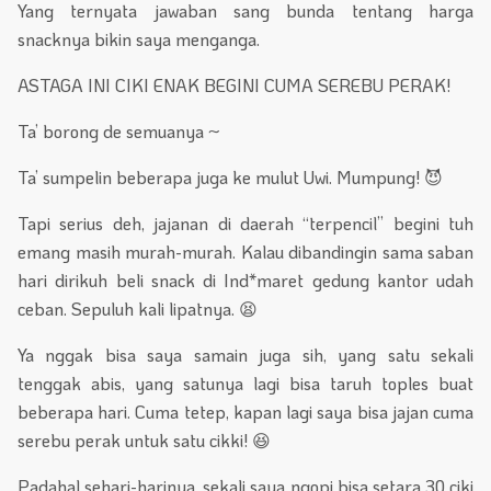
Yang ternyata jawaban sang bunda tentang harga
snacknya bikin saya menganga.
ASTAGA INI CIKI ENAK BEGINI CUMA SEREBU PERAK!
Ta’ borong de semuanya ~
Ta’ sumpelin beberapa juga ke mulut Uwi. Mumpung! 😈
Tapi serius deh, jajanan di daerah “terpencil” begini tuh
emang masih murah-murah. Kalau dibandingin sama saban
hari dirikuh beli snack di Ind*maret gedung kantor udah
ceban. Sepuluh kali lipatnya. 😫
Ya nggak bisa saya samain juga sih, yang satu sekali
tenggak abis, yang satunya lagi bisa taruh toples buat
beberapa hari. Cuma tetep, kapan lagi saya bisa jajan cuma
serebu perak untuk satu cikki! 😆
Padahal sehari-harinya, sekali saya ngopi bisa setara 30 ciki