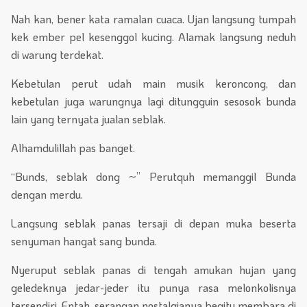
Nah kan, bener kata ramalan cuaca. Ujan langsung tumpah
kek ember pel kesenggol kucing. Alamak langsung neduh
di warung terdekat.
Kebetulan perut udah main musik keroncong, dan
kebetulan juga warungnya lagi ditungguin sesosok bunda
lain yang ternyata jualan seblak.
Alhamdulillah pas banget.
“Bunds, seblak dong ~” Perutquh memanggil Bunda
dengan merdu.
Langsung seblak panas tersaji di depan muka beserta
senyuman hangat sang bunda.
Nyeruput seblak panas di tengah amukan hujan yang
geledeknya jedar-jeder itu punya rasa melonkolisnya
tersendiri. Entah, serangan nostalgianya begitu membara di