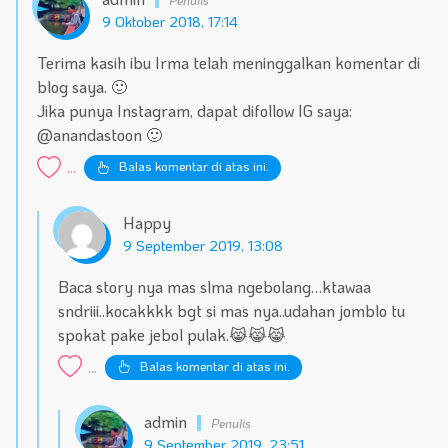
9 Oktober 2018, 17:14
Terima kasih ibu Irma telah meninggalkan komentar di
blog saya. 🙂
Jika punya Instagram, dapat difollow IG saya:
@anandastoon 🙂
Balas komentar di atas ini.
...
Happy
9 September 2019, 13:08
Baca story nya mas slma ngebolang…ktawaa
sndriii..kocakkkk bgt si mas nya..udahan jomblo tu
spokat pake jebol pulak.😹😹😹
Balas komentar di atas ini.
...
admin
9 September 2019, 23:51