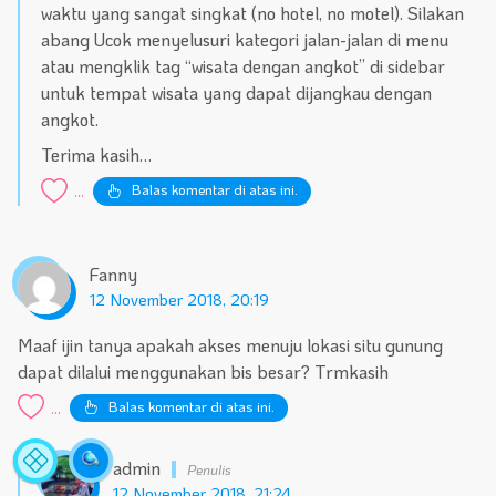
waktu yang sangat singkat (no hotel, no motel). Silakan
abang Ucok menyelusuri kategori jalan-jalan di menu
atau mengklik tag “wisata dengan angkot” di sidebar
untuk tempat wisata yang dapat dijangkau dengan
angkot.
Terima kasih…
Balas komentar di atas ini.
...
Fanny
12 November 2018, 20:19
Statistik
A
Maaf ijin tanya apakah akses menuju lokasi situ gunung
Situs
Fa
dapat dilalui menggunakan bis besar? Trmkasih
Balas komentar di atas ini.
...
admin
12 November 2018, 21:24