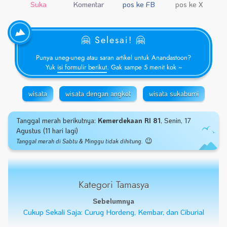
Suka
Komentar
pos ke FB
pos ke X
🤗 Selesai! 🤗
Punya uneg-uneg atau saran artikel untuk Anandastoon?
Yuk
isi formulir berikut
. Gak sampe 5 menit kok ~
wisata
wisata dengan angkot
wisata sukabumi
Tanggal merah berikutnya:
Kemerdekaan RI 81
, Senin, 17
Agustus (11 hari lagi)
😉
Tanggal merah di Sabtu & Minggu tidak dihitung.
Kategori Tamasya
Sebelumnya
Cukup Sekali Saja: Curug Hordeng, Kembar, dan Ciburial