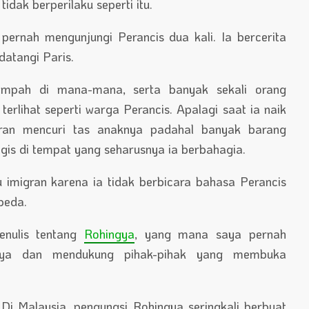
dak berperilaku seperti itu.
ernah mengunjungi Perancis dua kali. Ia bercerita
datangi Paris.
ampah di mana-mana, serta banyak sekali orang
erlihat seperti warga Perancis. Apalagi saat ia naik
gran mencuri tas anaknya padahal banyak barang
is di tempat yang seharusnya ia berbahagia.
 imigran karena ia tidak berbicara bahasa Perancis
beda.
enulis tentang
Rohingya
, yang mana saya pernah
gya dan mendukung pihak-pihak yang membuka
. Di Malaysia, pengungsi Rohingya seringkali berbuat