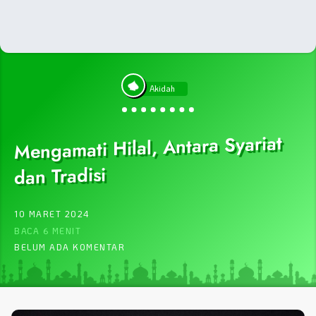
Akidah
Mengamati Hilal, Antara Syariat
dan Tradisi
10 MARET 2024
BACA 6 MENIT
BELUM ADA KOMENTAR