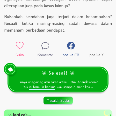
diterapkan juga pada kasus lainnya?
Bukankah keindahan juga terjadi dalam kekompakan?
Kecuali, ketika masing-masing sudah dewasa dalam
memahami perbedaan pendapat.
Suka
Komentar
pos ke FB
pos ke X
🤗 Selesai! 🤗
Punya uneg-uneg atau saran artikel untuk Anandastoon?
Yuk
isi formulir berikut
. Gak sampe 5 menit kok ~
Masalah Sosial
lagi cek...
>>