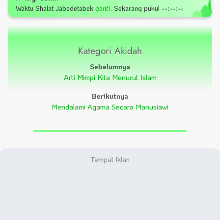
Waktu Shalat
Jabodetabek
ganti
.
Sekarang pukul
--:--:--
Kategori Akidah
Sebelumnya
Arti Mimpi Kita Menurut Islam
Berikutnya
Mendalami Agama Secara Manusiawi