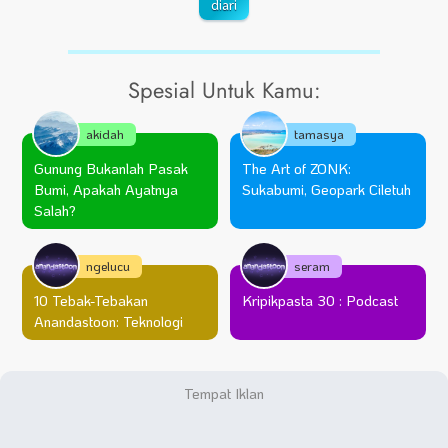
diari
Spesial Untuk Kamu:
akidah
tamasya
Gunung Bukanlah Pasak
The Art of ZONK:
Bumi, Apakah Ayatnya
Sukabumi, Geopark Ciletuh
Salah?
ngelucu
seram
10 Tebak-Tebakan
Kripikpasta 30 : Podcast
Anandastoon: Teknologi