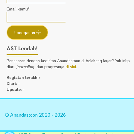
Email kamu*
AST Lendah!
Penasaran dengan kegiatan Anandastoon di belakang layar? Yuk intip
diari,
journaling
, dan progresnya
di sini
.
Kegiatan terakhir
Diari:
-
Update:
-
Statistik
A
Situs
Fa
© Anandastoon 2020 - 2026