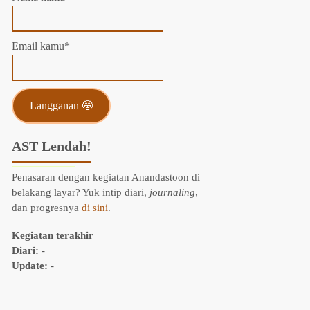
Email kamu*
AST Lendah!
Penasaran dengan kegiatan Anandastoon di
belakang layar? Yuk intip diari,
journaling
,
dan progresnya
di sini
.
Kegiatan terakhir
Diari:
-
Update:
-