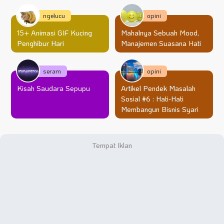
ngelucu
opini
15+ Animasi GIF Kucing
Mahalnya Sebuah Mood,
Penghibur Hari
Manajemen Suasana Hati
seram
opini
Kisah Saudara Sepupu
Artikel Pendek Masalah
Sosial #6 : Hati-Hati
Membangun Bisnis Syari