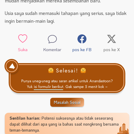
mudah menjadikan mereka
sesembahan
baru.
Usia saya sudah memasuki tahapan yang serius, saya tidak
ingin bermain-main lagi.
Suka
Komentar
pos ke FB
pos ke X
Selesai!
Punya uneg-uneg atau saran artikel untuk Anandastoon?
Yuk
isi formulir berikut
. Gak sampe 5 menit kok ~
Masalah Sosial
Sentilan harian:
Potensi suksesnya atau tidak seseorang
dapat dilihat dari apa yang ia bahas saat nongkrong bersama
teman-temannya.