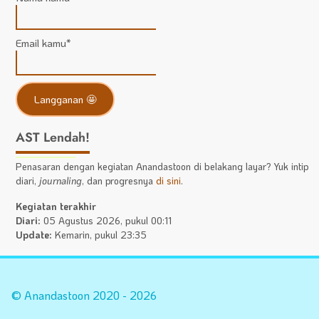
Email kamu*
AST Lendah!
Penasaran dengan kegiatan Anandastoon di belakang layar? Yuk intip
diari,
journaling
, dan progresnya
di sini
.
Kegiatan terakhir
Diari:
05 Agustus 2026, pukul 00:11
Update:
Kemarin, pukul 23:35
Statistik
A
Situs
Fa
© Anandastoon 2020 - 2026