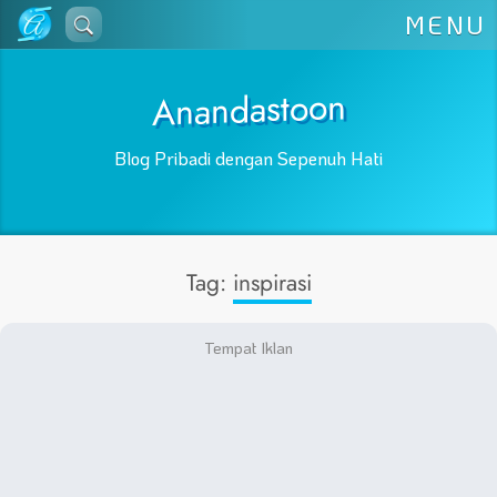
Lewati
MENU
ke
konten
Anandastoon
Blog Pribadi dengan Sepenuh Hati
Tag:
inspirasi