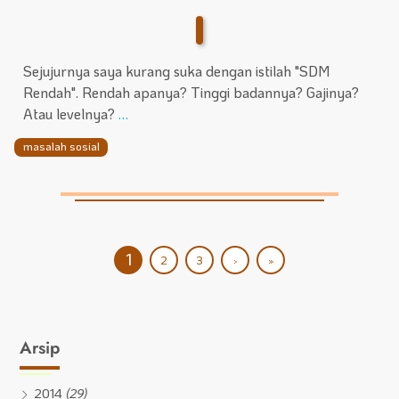
Sejujurnya saya kurang suka dengan istilah "SDM
Rendah". Rendah apanya? Tinggi badannya? Gajinya?
Atau levelnya?
…
masalah sosial
1
2
3
›
»
Arsip
2014
(29)