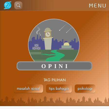
Lewati
MENU
ke
konten
TAG PILIHAN
masalah sosial
tips bahagia
psikologi