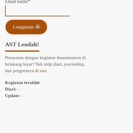
Email kamu*
AST Lendah!
Penasaran dengan kegiatan Anandastoon di
belakang layar? Yuk intip diari,
journaling
,
dan progresnya
di sini
.
Kegiatan terakhir
Diari:
-
Update:
-