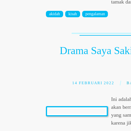
tamak da
akidah
kisah
pengalaman
Drama Saya Saki
14 FEBRUARI 2022
B
Ini adal
akan berm
yang sama
karena j