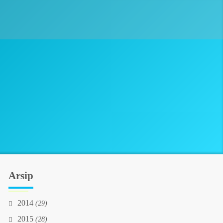
Arsip
2014
(29)
2015
(28)