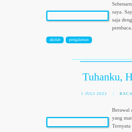
Sebenarny
saya. Sa
saja den
pembaca
akidah
pengalaman
Tuhanku, 
1 JULI 2022
BACA
Berawal d
yang man
Ternyata