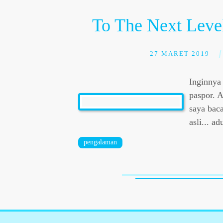
To The Next Leve
27 MARET 2019
Inginnya 
paspor. A
saya baca
asli... a
pengalaman