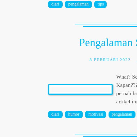
diari
pengalaman
tips
Pengalaman 
8 FEBRUARI 2022
What? Seo
Kapan???
pernah be
artikel in
diari
humor
motivasi
pengalaman