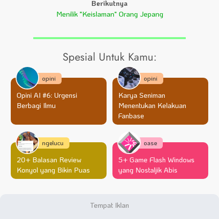
Berikutnya
Menilik "Keislaman" Orang Jepang
Spesial Untuk Kamu:
opini
opini
Opini AI #6: Urgensi
Karya Seniman
Berbagi Ilmu
Menentukan Kelakuan
Fanbase
ngelucu
oase
20+ Balasan Review
5+ Game Flash Windows
Konyol yang Bikin Puas
yang Nostaljik Abis