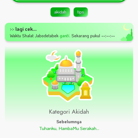
akidah
tips
lagi cek...
>>
Waktu Shalat
Jabodetabek
ganti
.
Sekarang pukul
--:--:--
Kategori Akidah
Sebelumnya
Tuhanku, HambaMu Serakah...