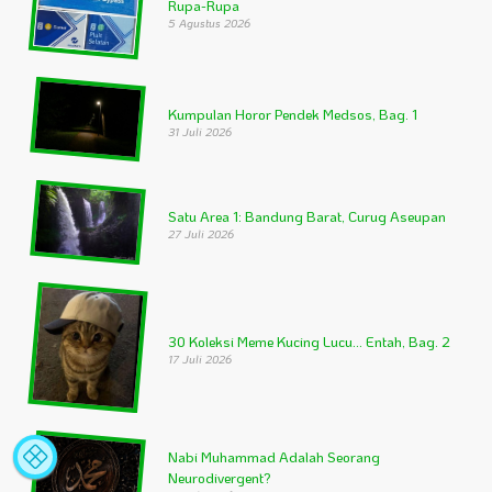
Rupa-Rupa
5 Agustus 2026
Kumpulan Horor Pendek Medsos, Bag. 1
31 Juli 2026
Satu Area 1: Bandung Barat, Curug Aseupan
27 Juli 2026
Statistik
A
30 Koleksi Meme Kucing Lucu… Entah, Bag. 2
Situs
Fa
17 Juli 2026
Nabi Muhammad Adalah Seorang
Neurodivergent?