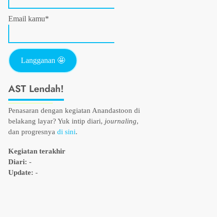
Email kamu*
AST Lendah!
Penasaran dengan kegiatan Anandastoon di
belakang layar? Yuk intip diari,
journaling
,
dan progresnya
di sini
.
Kegiatan terakhir
Diari:
-
Update:
-