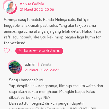
Annisa Fadhila
21 Maret 2022, 20:06
Filmnya easy to watch. Panda Meinya cute, fluffy n
huggable, anak-anak pasti suka. Yang aku takjub sama
animasinya cuma alisnya aja yang lebih detail. Haha.. Tapi,
reff lagu nobody like you kek mirip bagian lagu hymn for
the weekend.
Balas komentar di atas ini.
...
admin
21 Maret 2022, 20:27
Setuju banget sih ini.
Yup, despite kekurangannya, filmnya easy to watch dan
saya akuin cukup menghibur. Mungkin bagus kalau
dibuat series kali ya Nis?
Dan ssstttt… begini2 dirikuh pengen dapetin
signaturenya si Fluffy Giant ituhh… UNYUKNYA 100!