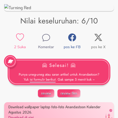
Nilai keseluruhan: 6/10
2
Suka
Komentar
pos ke FB
pos ke X
🤗 Selesai! 🤗
Punya uneg-uneg atau saran artikel untuk Anandastoon?
Yuk
isi formulir berikut
. Gak sampe 5 menit kok ~
review
review film
Download wallpaper laptop foto-foto Anandastoon Kalender
Agustus 2026.
Download di sini
.