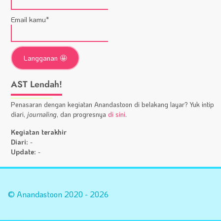
Email kamu*
AST Lendah!
Penasaran dengan kegiatan Anandastoon di belakang layar? Yuk intip
diari,
journaling
, dan progresnya
di sini
.
Kegiatan terakhir
Diari:
-
Update:
-
Statistik
A
Situs
Fa
© Anandastoon 2020 - 2026