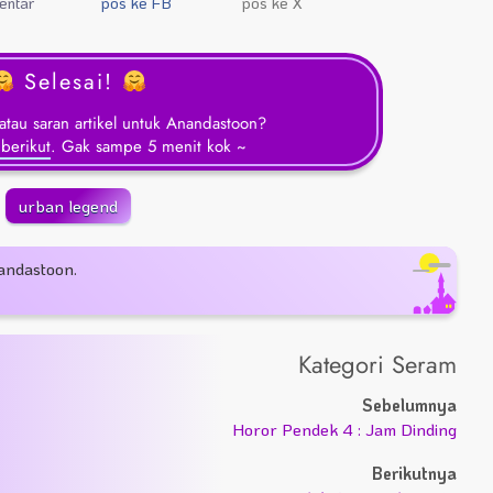
entar
pos ke FB
pos ke X
Selesai!
tau saran artikel untuk Anandastoon?
 berikut
. Gak sampe 5 menit kok ~
urban legend
andastoon.
Kategori Seram
Sebelumnya
Horor Pendek 4 : Jam Dinding
Berikutnya