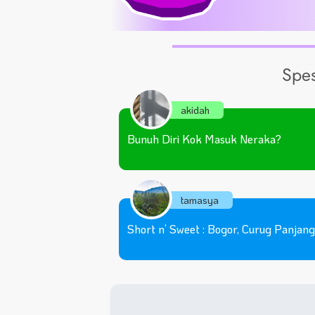
Spes
akidah
Bunuh Diri Kok Masuk Neraka?
tamasya
Short n’ Sweet : Bogor, Curug Panjan