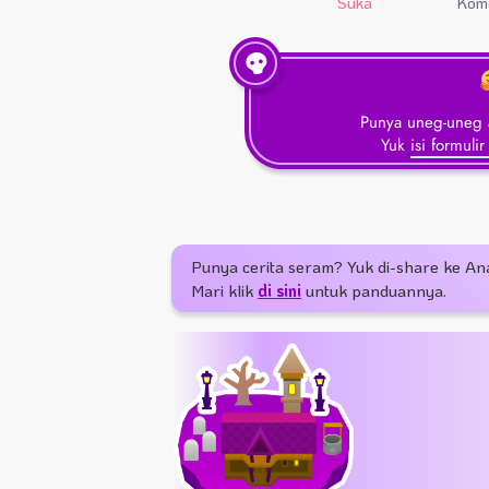
Suka
Kom
Punya uneg-uneg a
Yuk
isi formulir
Punya cerita seram? Yuk di-share ke An
Mari klik
di sini
untuk panduannya.