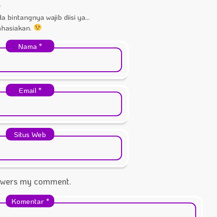
a bintangnya wajib diisi ya...
rahasiakan.
Nama
*
Email
*
Situs Web
nswers my comment.
Komentar
*