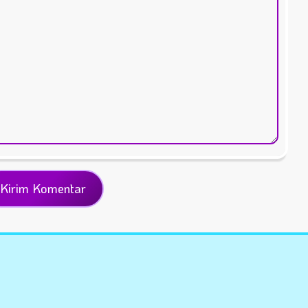
AST
Fair