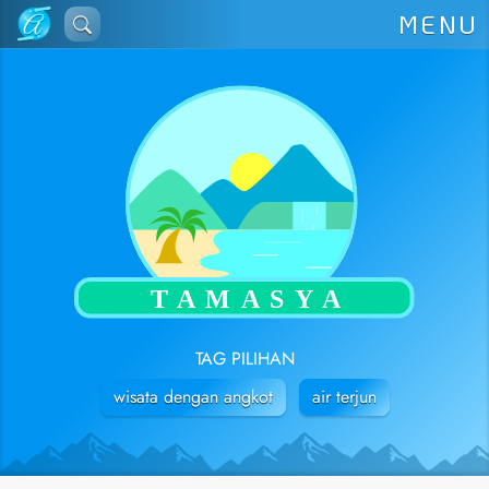
Lewati
MENU
ke
konten
TAG PILIHAN
wisata dengan angkot
air terjun