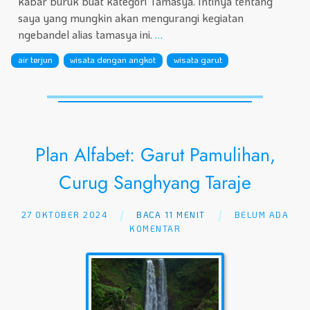
kabar buruk buat kategori Tamasya. Intinya tentang
saya yang mungkin akan mengurangi kegiatan
ngebandel alias tamasya ini.
…
air terjun
wisata dengan angkot
wisata garut
Plan Alfabet: Garut Pamulihan,
Curug Sanghyang Taraje
27 OKTOBER 2024
BACA 11 MENIT
BELUM ADA
KOMENTAR