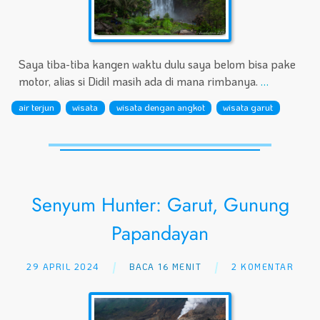
Saya tiba-tiba kangen waktu dulu saya belom bisa pake
motor, alias si Didil masih ada di mana rimbanya.
…
air terjun
wisata
wisata dengan angkot
wisata garut
Senyum Hunter: Garut, Gunung
Papandayan
29 APRIL 2024
BACA 16 MENIT
2 KOMENTAR