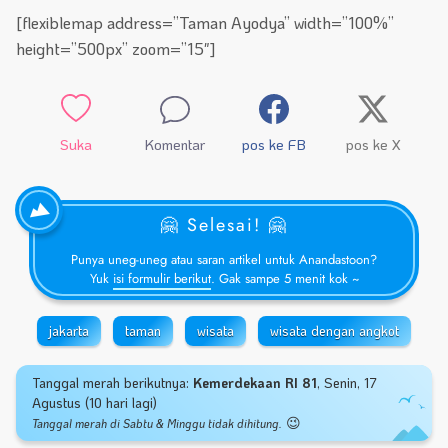
[flexiblemap address=”Taman Ayodya” width=”100%”
height=”500px” zoom=”15″]
Suka
Komentar
pos ke FB
pos ke X
🤗 Selesai! 🤗
Punya uneg-uneg atau saran artikel untuk Anandastoon?
Yuk
isi formulir berikut
. Gak sampe 5 menit kok ~
jakarta
taman
wisata
wisata dengan angkot
Tanggal merah berikutnya:
Kemerdekaan RI 81
, Senin, 17
Agustus (10 hari lagi)
😉
Tanggal merah di Sabtu & Minggu tidak dihitung.