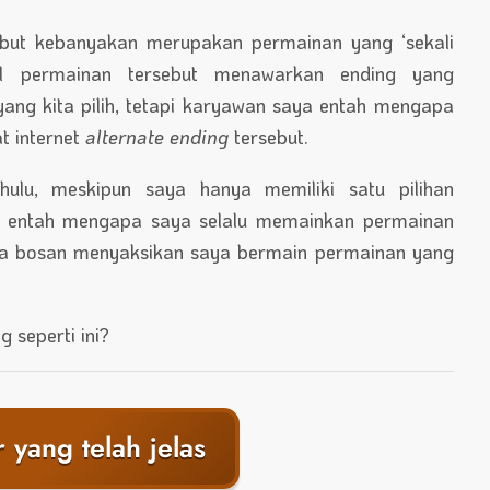
but kebanyakan merupakan permainan yang ‘sekali
al permainan tersebut menawarkan ending yang
ng kita pilih, tetapi karyawan saya entah mengapa
t internet
alternate ending
tersebut.
ulu, meskipun saya hanya memiliki satu pilihan
l, entah mengapa saya selalu memainkan permainan
saya bosan menyaksikan saya bermain permainan yang
 seperti ini?
r yang telah jelas