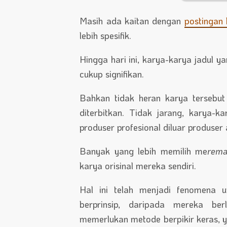
Masih ada kaitan dengan
postingan 
lebih spesifik.
Hingga hari ini, karya-karya jadul ya
cukup signifikan.
Bahkan tidak heran karya tersebut 
diterbitkan. Tidak jarang, karya-k
produser profesional diluar produser 
Banyak yang lebih memilih me
rem
karya orisinal mereka sendiri.
Hal ini telah menjadi fenomena u
berprinsip, daripada mereka ber
memerlukan metode berpikir keras, y