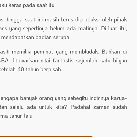
ku keras pada saat itu.
 hingga saat ini masih terus diproduksi oleh pihak
ns yang sepertinya belum ada matinya. Di luar itu,
a mendapatkan bagian serupa.
masih memiliki peminat yang membludak. Bahkan di
BA ditawarkan nilai fantastis sejumlah satu bilyun
setelah 40 tahun berpisah.
mengapa banyak orang yang sebegitu inginnya karya-
r dan selalu ada untuk kita? Padahal zaman sudah
ma tahun lalu.