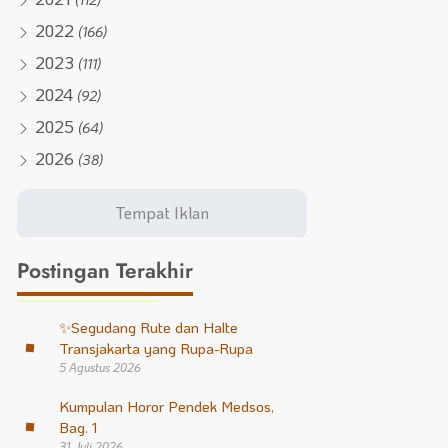
2022
(166)
2023
(111)
2024
(92)
2025
(64)
2026
(38)
Postingan Terakhir
✨
Segudang Rute dan Halte
Transjakarta yang Rupa-Rupa
5 Agustus 2026
Kumpulan Horor Pendek Medsos,
Bag. 1
31 Juli 2026