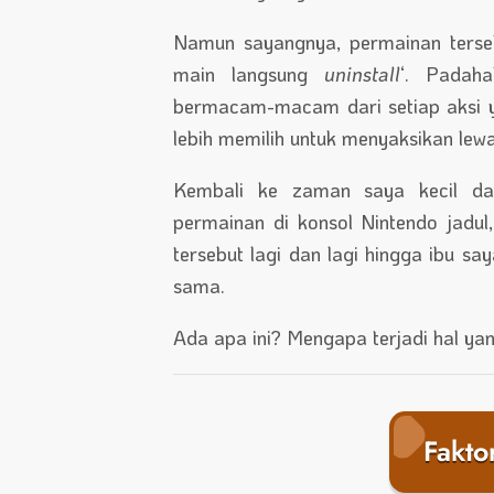
Namun sayangnya, permainan terse
main langsung
uninstall
‘. Padah
bermacam-macam dari setiap aksi ya
lebih memilih untuk menyaksikan lewa
Kembali ke zaman saya kecil dah
permainan di konsol Nintendo jadu
tersebut lagi dan lagi hingga ibu 
sama.
Ada apa ini? Mengapa terjadi hal yang
Fakto