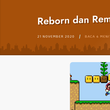
Reborn dan Rema
21 NOVEMBER 2020
BACA 6 MENI