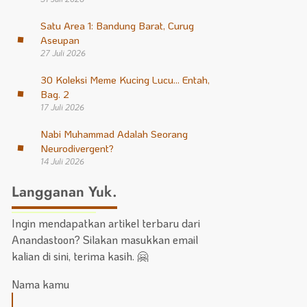
Satu Area 1: Bandung Barat, Curug
Aseupan
27 Juli 2026
30 Koleksi Meme Kucing Lucu… Entah,
Bag. 2
17 Juli 2026
Nabi Muhammad Adalah Seorang
Neurodivergent?
14 Juli 2026
Langganan Yuk.
Ingin mendapatkan artikel terbaru dari
Anandastoon? Silakan masukkan email
kalian di sini, terima kasih. 🤗
Nama kamu