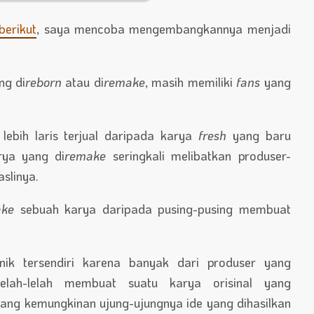
berikut
, saya mencoba mengembangkannya menjadi
ng di
reborn
atau di
remake
, masih memiliki
fans
yang
lebih laris terjual daripada karya
fresh
yang baru
arya yang di
remake
seringkali melibatkan produser-
aslinya.
ake
sebuah karya daripada pusing-pusing membuat
nik tersendiri karena banyak dari produser yang
lelah-lelah membuat suatu karya orisinal yang
ang kemungkinan ujung-ujungnya ide yang dihasilkan