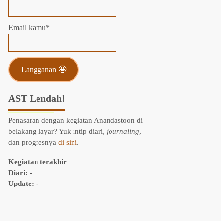
Email kamu*
AST Lendah!
Penasaran dengan kegiatan Anandastoon di
belakang layar? Yuk intip diari,
journaling
,
dan progresnya
di sini
.
Kegiatan terakhir
Diari:
-
Update:
-