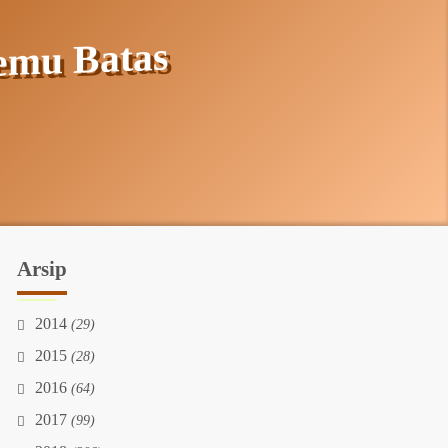
temu Batas
Arsip
2014
(29)
2015
(28)
2016
(64)
2017
(99)