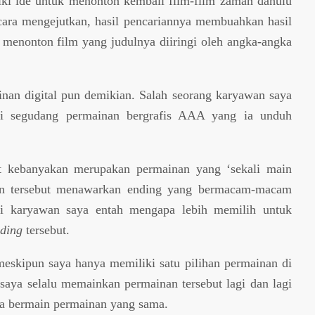
iki ide untuk menonton kembali film-film zaman dahulu
cara mengejutkan, hasil pencariannya membuahkan hasil
 menonton film yang judulnya diiringi oleh angka-angka
inan digital pun demikian. Salah seorang karyawan saya
 segudang permainan bergrafis AAA yang ia unduh
t kebanyakan merupakan permainan yang ‘sekali main
an tersebut menawarkan ending yang bermacam-macam
tapi karyawan saya entah mengapa lebih memilih untuk
nding
tersebut.
eskipun saya hanya memiliki satu pilihan permainan di
saya selalu memainkan permainan tersebut lagi dan lagi
ya bermain permainan yang sama.