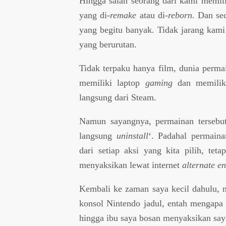
Hingga salah seorang dari kami memil
yang di-
remake
atau di-
reborn
. Dan se
yang begitu banyak. Tidak jarang kami
yang berurutan.
Tidak terpaku hanya film, dunia perma
memiliki laptop
gaming
dan memiliki
langsung dari Steam.
Namun sayangnya, permainan tersebu
langsung
uninstall
‘. Padahal permain
dari setiap aksi yang kita pilih, te
menyaksikan lewat internet
alternate e
Kembali ke zaman saya kecil dahulu, m
konsol Nintendo jadul, entah mengapa 
hingga ibu saya bosan menyaksikan sa