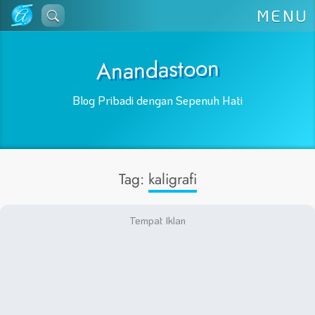
Lewati
MENU
ke
konten
Anandastoon
Blog Pribadi dengan Sepenuh Hati
Tag:
kaligrafi