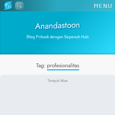
Lewati
MENU
ke
konten
Anandastoon
Blog Pribadi dengan Sepenuh Hati
Tag:
profesionalitas