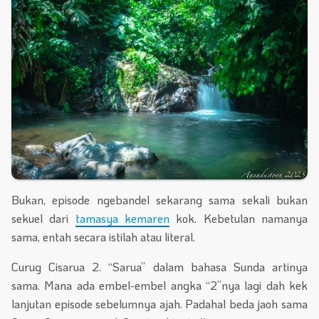
Bukan, episode ngebandel sekarang sama sekali bukan
sekuel dari
tamasya kemaren
kok. Kebetulan namanya
sama, entah secara istilah atau literal.
Curug Cisarua 2. “Sarua” dalam bahasa Sunda artinya
sama. Mana ada embel-embel angka “2”nya lagi dah kek
lanjutan episode sebelumnya ajah. Padahal beda jaoh sama