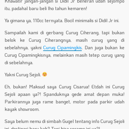
Khawatir jangan-jangan si Didil Jr beneran udah sejompo
itu, padahal baru beli lho tahun kemaren!
Ya gimana ya, 110cc ternyata. Bocil minimalis si Didil Jr ini.
Sampailah kami di gerbang Curug Ciherang, tapi bukan
belok ke Curug Ciherangnya, masih curug yang di
sebelahnya, yakni
Curug Cipamingkis
. Dan juga bukan ke
Curug Cipamingkisnya, melainkan masih tetep curug yang
di sebelahnya.
Yakni Curug Sejoli.
Eh, bukan! Maksud saya Curug Cisarua! Etdah ini Curug
Sejoli apaan ya?! Spanduknya gede amat depan muka!
Parkirannya juga rame banget, motor pada parkir udah
kayak showroom.
Saya belum nemu di simbah Gugel tentang info Curug Sejoli
ini, destinasi baru kah? Tapi bisa serame ini ya?!