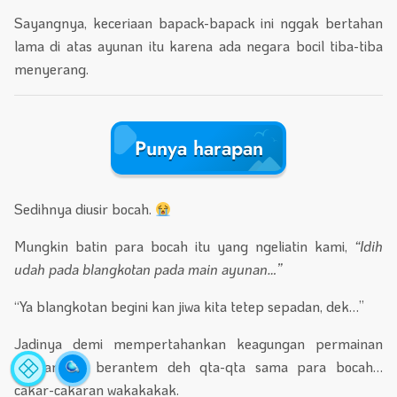
Sayangnya, keceriaan bapack-bapack ini nggak bertahan
lama di atas ayunan itu karena ada negara bocil tiba-tiba
menyerang.
Punya harapan
Sedihnya diusir bocah.
Mungkin batin para bocah itu yang ngeliatin kami,
“Idih
Statistik
A
udah pada blangkotan pada main ayunan…”
Situs
Fa
“Ya blangkotan begini kan jiwa kita tetep sepadan, dek…”
Jadinya demi mempertahankan keagungan permainan
ayunan itu, berantem deh qta-qta sama para bocah…
cakar-cakaran wakakakak.