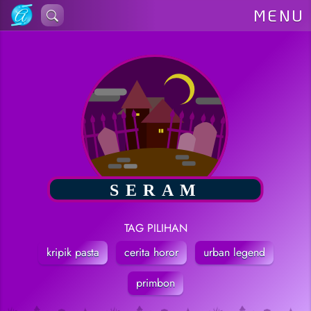
Lewati
MENU
ke
konten
TAG PILIHAN
kripik pasta
cerita horor
urban legend
primbon